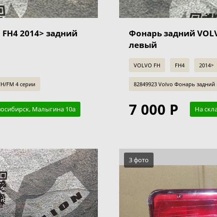
 FH4 2014> задний
Фонарь задний VOLV
левый
VOLVO FH
FH4
2014>
FH/FM 4 серии
82849923 Volvo Фонарь задний
7 000 Р
восибирск, Малыгина 10а
На скл
3 фото