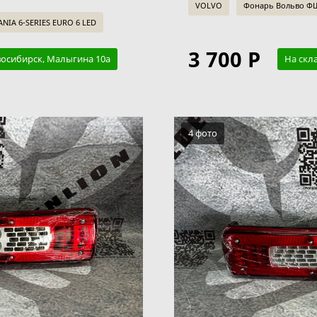
VOLVO
Фонарь Вольво ФШ
NIA 6-SERIES EURO 6 LED
3 700 Р
восибирск, Малыгина 10а
На скл
4 фото