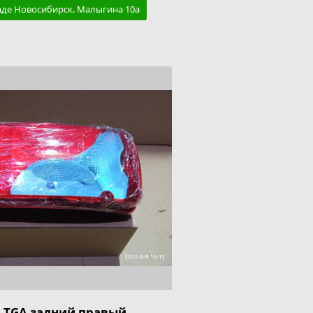
аде Новосибирск, Малыгина 10а
 TGA задний правый