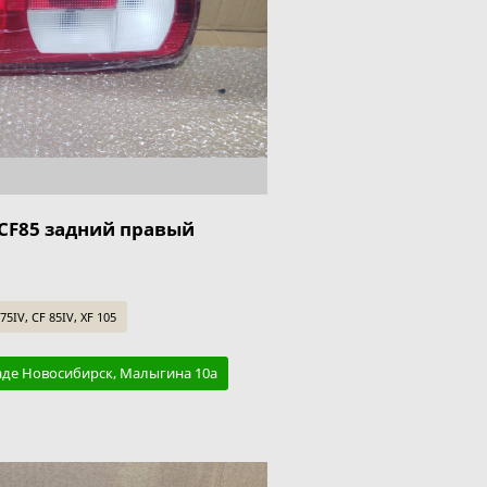
CF85 задний правый
IV, CF 85IV, XF 105
аде Новосибирск, Малыгина 10а