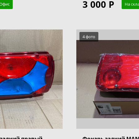
3 000 Р
 Офис
На скл
4 фото
 задний правый
Фонарь задний MAN