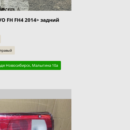
O FH FH4 2014> задний
 правый
аде Новосибирск, Малыгина 10а