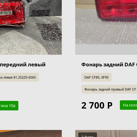
 передний левый
Фонарь задний DAF 
а левая 81.25225-6565
DAF CF85, XF95
Фонарь задний правый DAF CF 75
2 700 Р
На скл
гина 10а