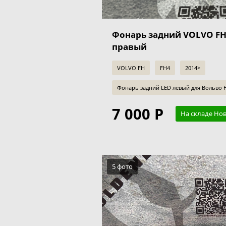
Фонарь задний VOLVO FH
правый
VOLVO FH
FH4
2014>
Фонарь задний LED левый для Вольво 
7 000 Р
На складе Но
5 фото