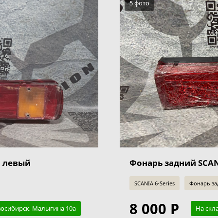
5 фото
H левый
Фонарь задний SCAN
SCANIA 6-Series
Фонарь зад
8 000 Р
восибирск, Малыгина 10а
На скл