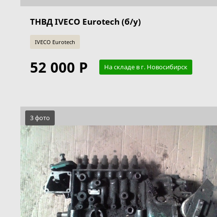
ТНВД IVECO Eurotech (б/у)
IVECO Eurotech
52 000 Р
На складе в г. Новосибирск
3 фото