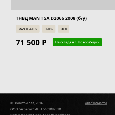
ТНВД MAN TGA D2066 2008 (б/у)
MAN TGA,TGS
D2066
2008
71 500 Р
На складе в г. Новосибирск
© Золотой лев, 2016
Автозапчасти
ООО "Агрегат" ИНН 5403082510