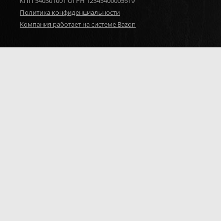
КПП 540301001 ОГРН 12345400005619
Политика конфиденциальности
Компания работает на системе Bazon