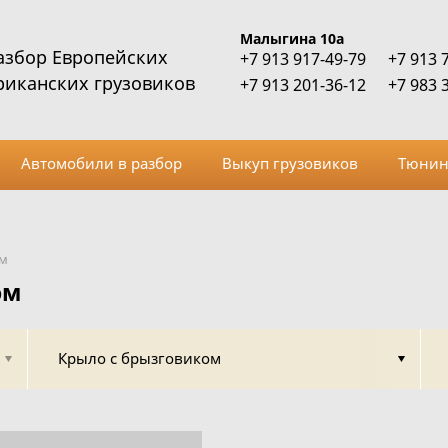
Малыгина 10а
азбор Европейских
+7 913 917-49-79
+7 913 
риканских грузовиков
+7 913 201-36-12
+7 983 
Автомобили в разбор
Выкуп грузовиков
Тюнин
ом
ом
Крыло с брызговиком