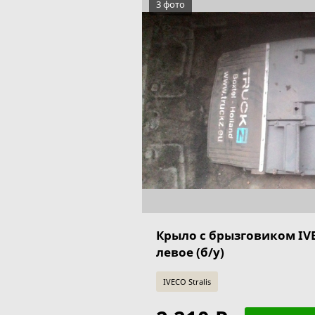
3 фото
Крыло с брызговиком IVEC
левое (б/у)
IVECO Stralis