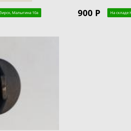
900 Р
бирск, Малыгина 10а
На складе 