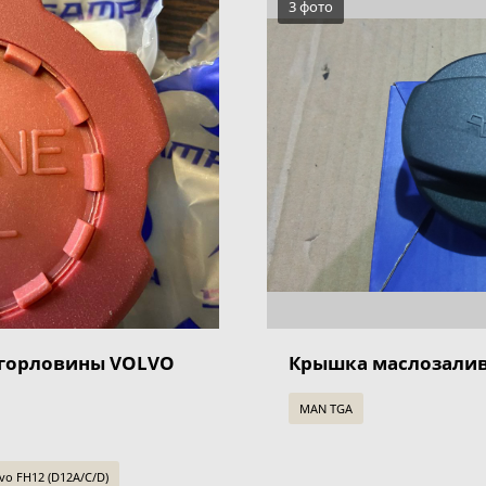
3 фото
горловины VOLVO
Крышка маслозали
MAN TGA
o FH12 (D12A/C/D)