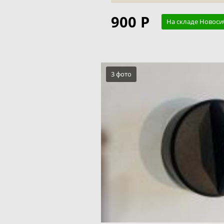
900 Р
На складе Новоси
3 фото