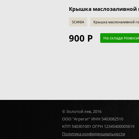
Крышка маслозаливной 
SCANIA
Крышка маслоналивной г
900 Р
На складе Новоси
© Золотой лев, 2016
ООО "Агрегат" ИНН 5403082510
КПП 540301001 ОГРН 12345400005619
Политика конфиденциальности