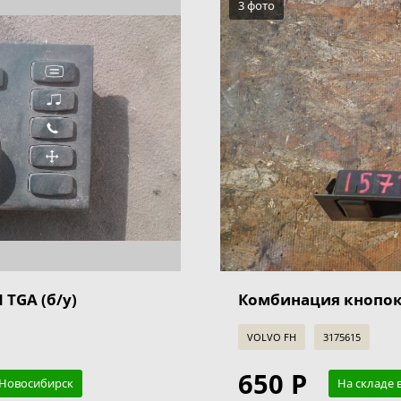
3 фото
TGA (б/у)
Комбинация кнопок 
VOLVO FH
3175615
650 Р
. Новосибирск
На складе 