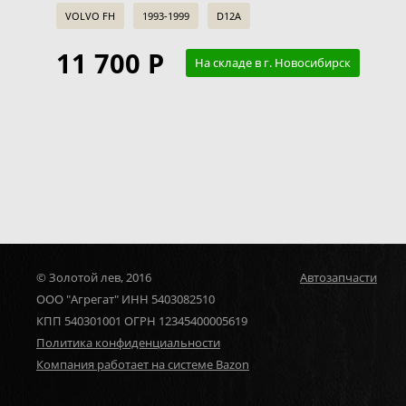
VOLVO FH
1993-1999
D12A
11 700 Р
На складе в г. Новосибирск
© Золотой лев, 2016
Автозапчасти
ООО "Агрегат" ИНН 5403082510
КПП 540301001 ОГРН 12345400005619
Политика конфиденциальности
Компания работает на системе Bazon