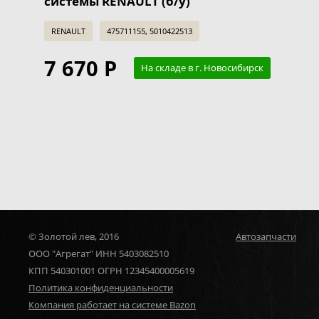
системы RENAULT (б/у)
RENAULT
475711155, 5010422513
7 670 Р
На складе в г. Новосибирск
© Золотой лев, 2016
Автозапчасти
ООО "Агрегат" ИНН 5403082510
КПП 540301001 ОГРН 12345400005619
Политика конфиденциальности
Компания работает на системе Bazon