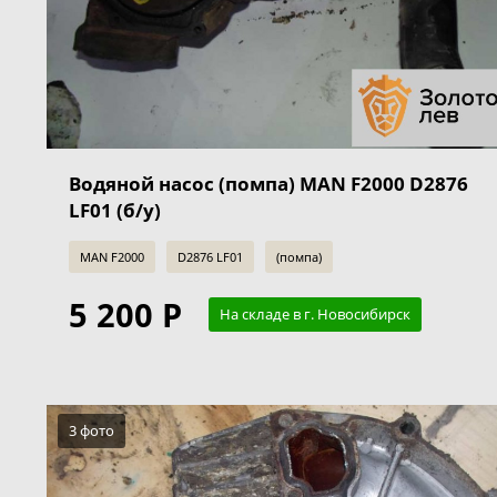
Водяной насос (помпа) MAN F2000 D2876
LF01 (б/у)
MAN F2000
D2876 LF01
(помпа)
5 200 Р
На складе в г. Новосибирск
3 фото