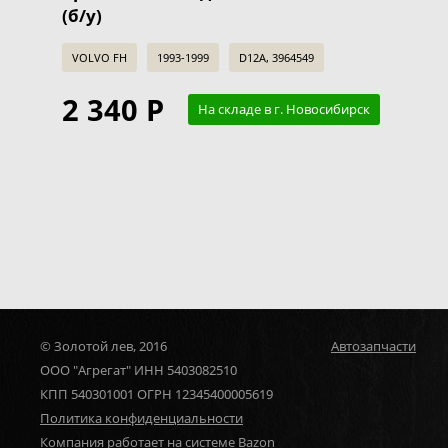
(б/у)
VOLVO FH
1993-1999
D12A, 3964549
2 340 Р
На складе в г. Новосибирск
© Золотой лев, 2016
Автозапчасти
ООО "Агрегат" ИНН 5403082510
КПП 540301001 ОГРН 12345400005619
Политика конфиденциальности
Компания работает на системе Bazon