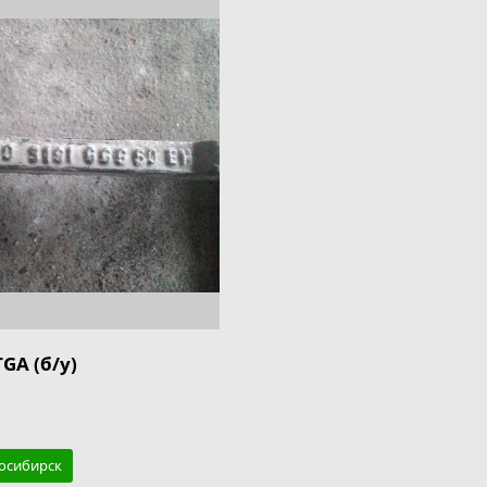
GA (б/у)
восибирск