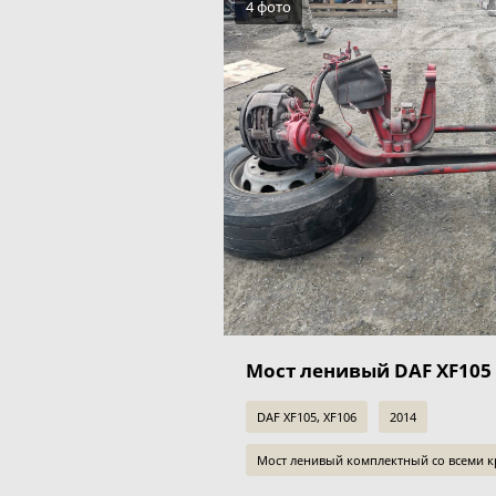
4 фото
Мост ленивый DAF XF105 2
DAF XF105, XF106
2014
Мост ленивый комплектный со всеми 