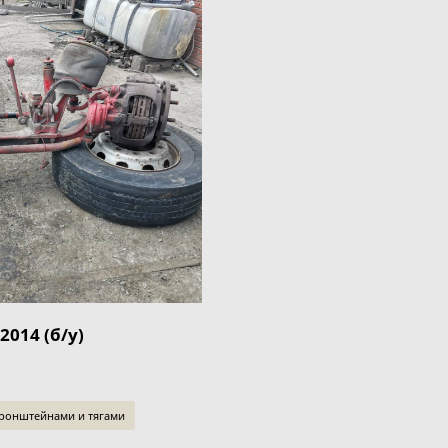
014 (б/у)
кронштейнами и тягами