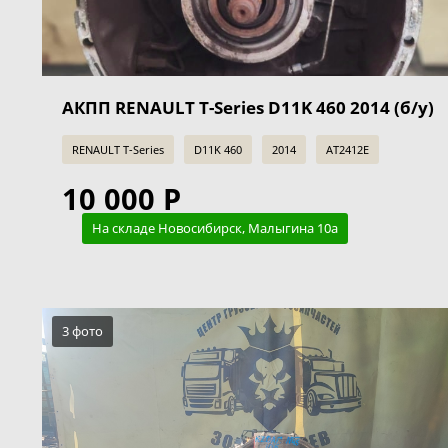
АКПП RENAULT T-Series D11K 460 2014 (б/у)
RENAULT T-Series
D11K 460
2014
AT2412E
10 000 Р
На складе Новосибирск, Малыгина 10а
3 фото