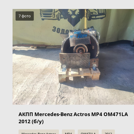
7 фото
АКПП Mercedes-Benz Actros MP4 OM471LA
2012 (б/у)
Mercedes-Benz Actros
MP4
OM471LA
2012