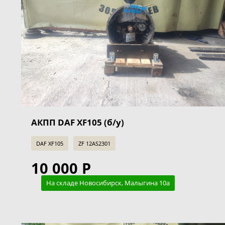
АКПП DAF XF105 (б/у)
DAF XF105
ZF 12AS2301
10 000 Р
На складе Новосибирск, Малыгина 10а