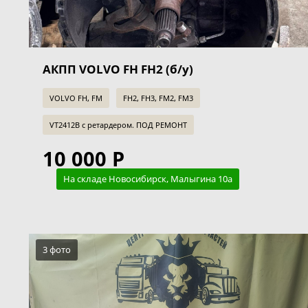
АКПП VOLVO FH FH2 (б/у)
VOLVO FH, FM
FH2, FH3, FM2, FM3
VT2412B с ретардером. ПОД РЕМОНТ
10 000 Р
На складе Новосибирск, Малыгина 10а
3 фото