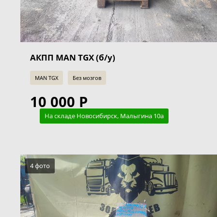
АКПП MAN TGX (б/у)
MAN TGX
Без мозгов
10 000 Р
На складе Новосибирск, Малыгина 10а
4 фото