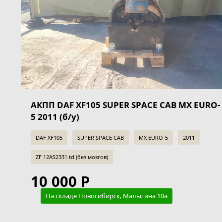
АКПП DAF XF105 SUPER SPACE CAB MX EURO-
5 2011 (б/у)
DAF XF105
SUPER SPACE CAB
MX EURO-5
2011
ZF 12AS2331 td (без мозгов)
10 000 Р
На складе Новосибирск, Малыгина 10а