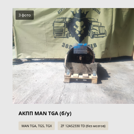
3 фото
АКПП MAN TGA (б/у)
MAN TGA, TGS, TGX
ZF 12AS2330 TD (без мозгов)