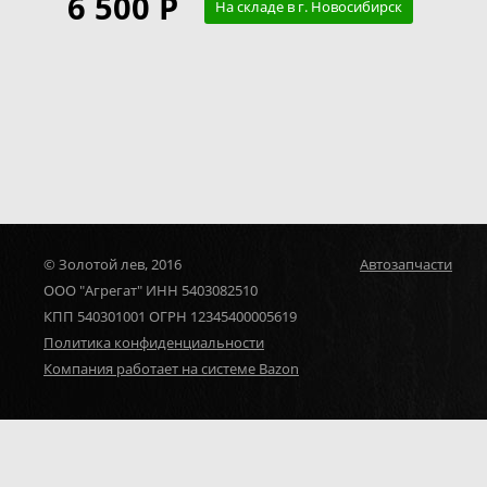
6 500 Р
На складе в г. Новосибирск
© Золотой лев, 2016
Автозапчасти
ООО "Агрегат" ИНН 5403082510
КПП 540301001 ОГРН 12345400005619
Политика конфиденциальности
Компания работает на системе Bazon