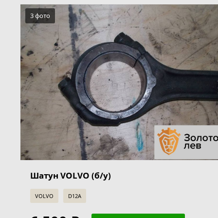
3 фото
Шатун VOLVO (б/у)
VOLVO
D12A