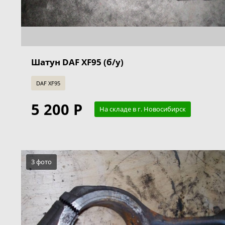
Шатун DAF XF95 (б/у)
DAF XF95
5 200 Р
На складе в г. Новосибирск
3 фото