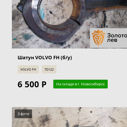
Шатун VOLVO FH (б/у)
VOLVO FH
TD122
6 500 Р
На складе в г. Новосибирск
3 фото