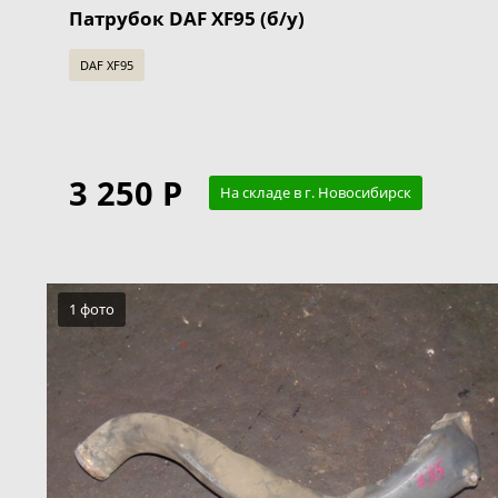
Патрубок DAF XF95 (б/у)
DAF XF95
3 250 Р
На складе в г. Новосибирск
1 фото