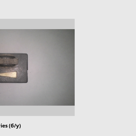
es (б/у)