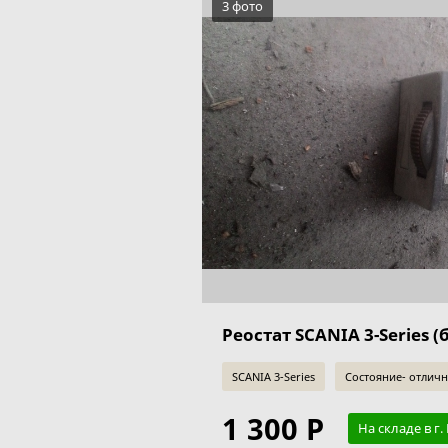
3 фото
Реостат SCANIA 3-Series (б
SCANIA 3-Series
Состояние- отлич
1 300 Р
На складе в г