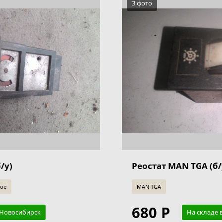
3 фото
/у)
Реостат MAN TGA (б/
ное
MAN TGA
680 Р
. Новосибирск
На складе 