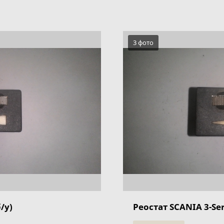
3 фото
/у)
Реостат SCANIA 3-Seri