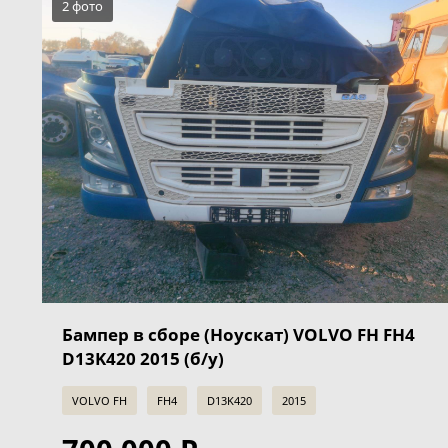
2 фото
Бампер в сборе (Ноускат) VOLVO FH FH4
D13K420 2015 (б/у)
VOLVO FH
FH4
D13K420
2015