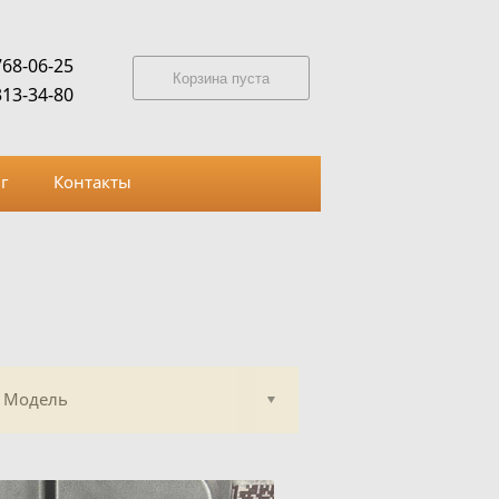
768-06-25
Корзина пуста
313-34-80
г
Контакты
Модель