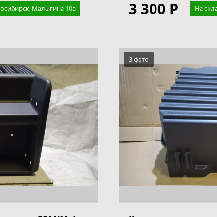
3 300 Р
восибирск, Малыгина 10а
На скл
3 фото