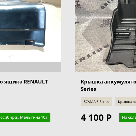
о ящика RENAULT
Крышка аккумулято
Series
SCANIA 6-Series
Крышка ре
4 100 Р
восибирск, Малыгина 10а
На скл