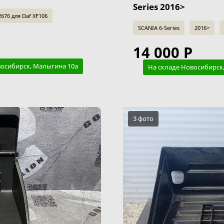
Series 2016>
76 для Daf XF106
SCANIA 6-Series
2016>
14 000 Р
восибирск, Малыгина 10а
На складе Новосибирск
3 фото