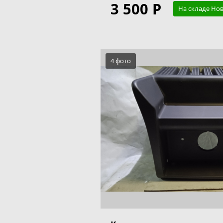
3 500 Р
На складе Но
4 фото