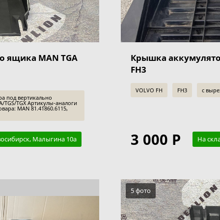
о ящика MAN TGA
Крышка аккумулято
FH3
VOLVO FH
FH3
с выре
ра под вертикально
/TGS/TGX Артикулы-аналоги
вара: MAN 81.41860.6115,
3 000 Р
восибирск, Малыгина 10а
На скл
5 фото