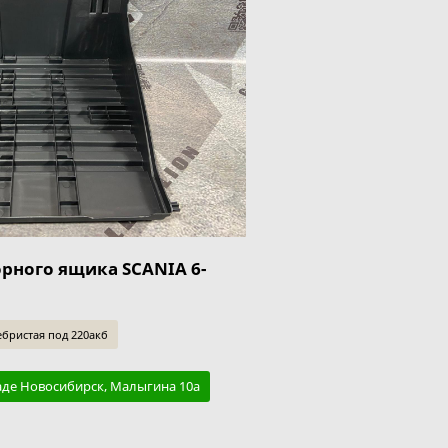
рного ящика SCANIA 6-
бристая под 220акб
аде Новосибирск, Малыгина 10а