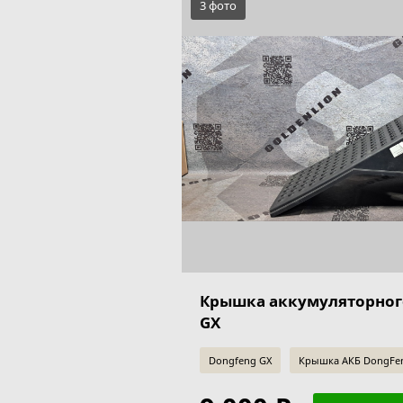
3 фото
Крышка аккумуляторног
GX
Dongfeng GX
Крышка АКБ DongFen