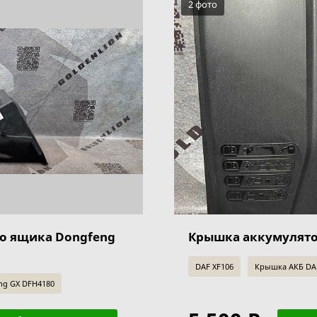
2 фото
о ящика Dongfeng
Крышка аккумулято
DAF XF106
Крышка АКБ DA
g GX DFH4180