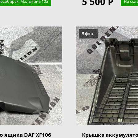
5 500 Р
восибирск, Малыгина 10а
На скл
5 фото
о ящика DAF XF106
Крышка аккумулято