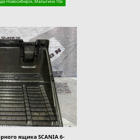
аде Новосибирск, Малыгина 10а
рного ящика SCANIA 6-