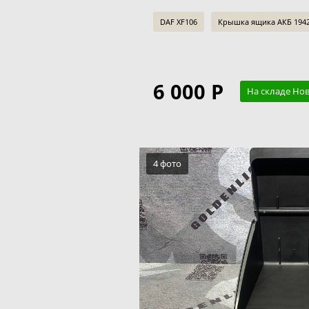
DAF XF106
Крышка ящика АКБ 19426
6 000 Р
На складе Но
4 фото