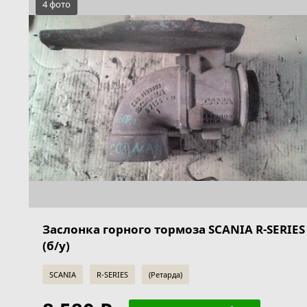
4 фото
Заслонка горного тормоза SCANIA R-SERIES
(б/у)
SCANIA
R-SERIES
(Ретарда)