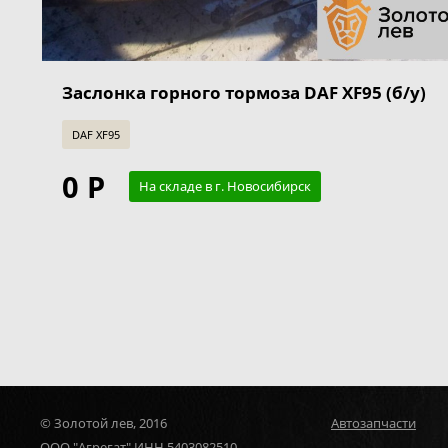
Заслонка горного тормоза DAF XF95 (б/у)
DAF XF95
0 Р
На складе в г. Новосибирск
© Золотой лев, 2016
Автозапчасти
ООО "Агрегат" ИНН 5403082510