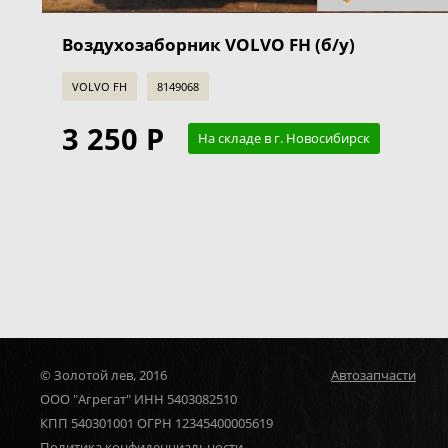
Воздухозаборник VOLVO FH (б/у)
VOLVO FH
8149068
3 250 Р
На складе в г. Новосибирск
© Золотой лев, 2016
Автозапчасти
ООО "Агрегат" ИНН 5403082510
КПП 540301001 ОГРН 12345400005619
Политика конфиденциальности