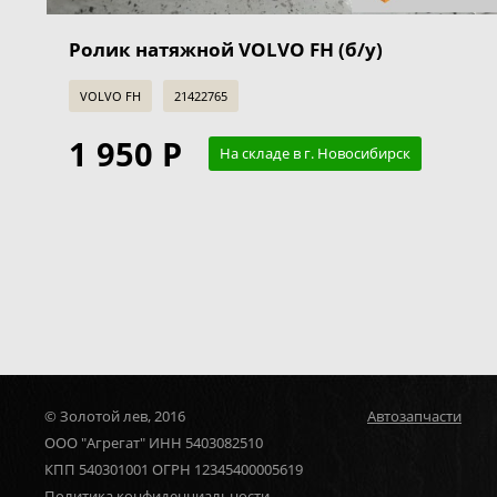
Ролик натяжной VOLVO FH (б/у)
VOLVO FH
21422765
1 950 Р
На складе в г. Новосибирск
© Золотой лев, 2016
Автозапчасти
ООО "Агрегат" ИНН 5403082510
КПП 540301001 ОГРН 12345400005619
Политика конфиденциальности