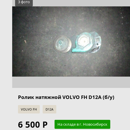
3 фото
Ролик натяжной VOLVO FH D12A (б/у)
VOLVO FH
D12A
6 500 Р
На складе в г. Новосибирск