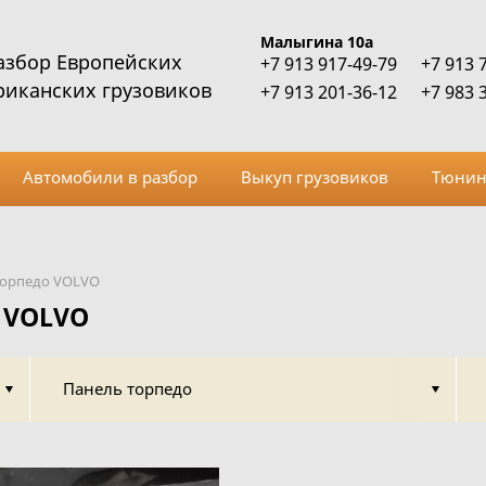
Малыгина 10а
азбор Европейских
+7 913 917-49-79
+7 913 
риканских грузовиков
+7 913 201-36-12
+7 983 
Автомобили в разбор
Выкуп грузовиков
Тюнин
торпедо VOLVO
 VOLVO
Панель торпедо