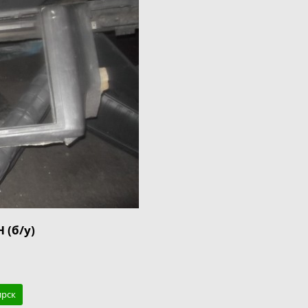
 (б/у)
ирск