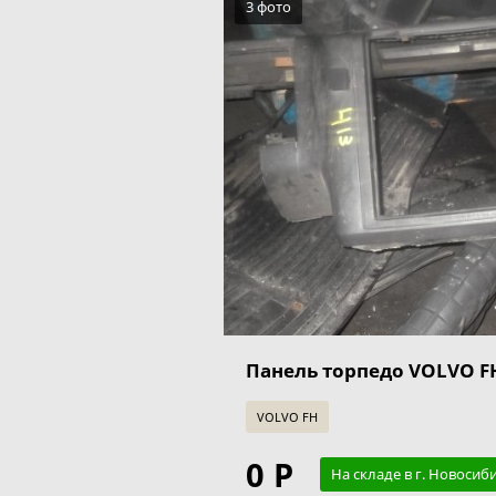
3 фото
Панель торпедо VOLVO FH
VOLVO FH
0 Р
На складе в г. Новосиб