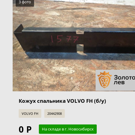
3 фото
Кожух спальника VOLVO FH (б/у)
VOLVO FH
20442908
0 Р
На складе в г. Новосибирск