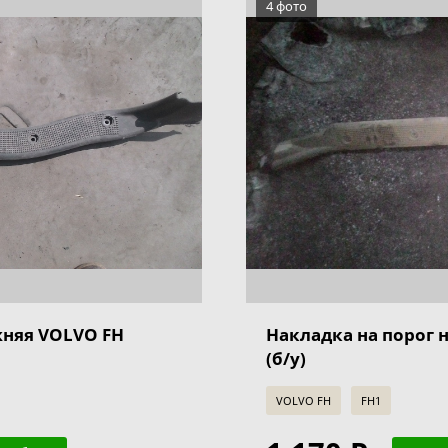
4 фото
жняя VOLVO FH
Накладка на порог 
(б/у)
VOLVO FH
FH1