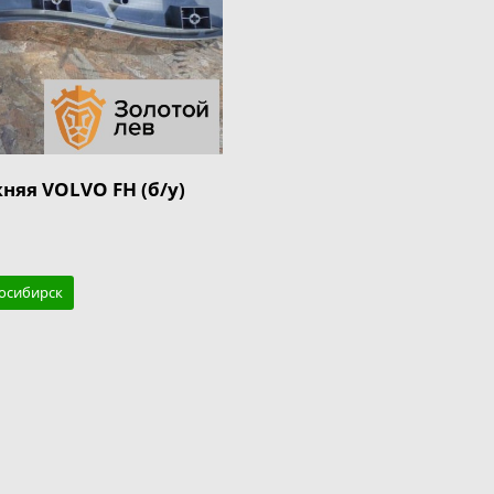
няя VOLVO FH (б/у)
восибирск