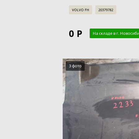
VOLVO FH
20379782
0 Р
На складе в г. Новосиб
3 фото