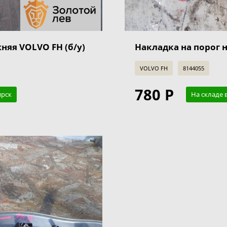
няя VOLVO FH (б/у)
Накладка на порог 
VOLVO FH
8144055
780 Р
ирск
На складе 