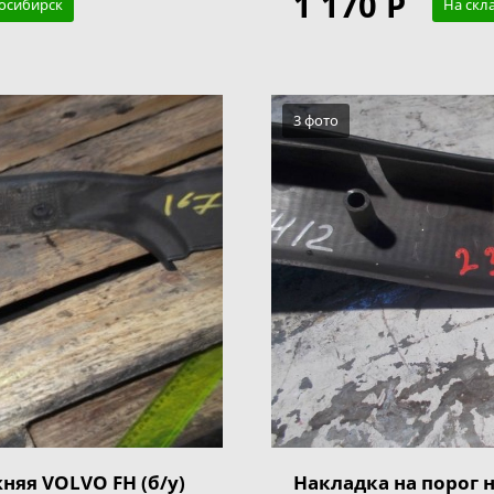
1 170 Р
восибирск
На скл
3 фото
няя VOLVO FH (б/у)
Накладка на порог 