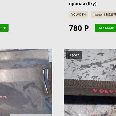
правая (б/у)
VOLVO FH
правая 8189237
780 Р
ирск
На складе 
3 фото