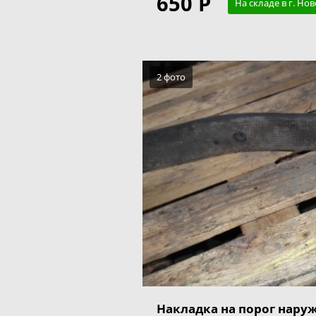
650 Р
На складе в г. Но
2 фото
Накладка на порог наруж