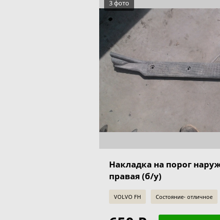
3 фото
Накладка на порог нару
правая (б/у)
VOLVO FH
Состояние- отличное