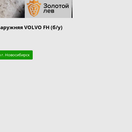
наружняя VOLVO FH (б/у)
в г. Новосибирск