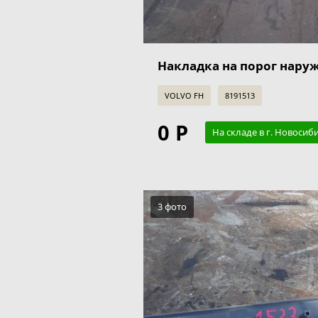
Накладка на порог наруж
VOLVO FH
8191513
0 Р
На складе в г. Новосиб
3 фото