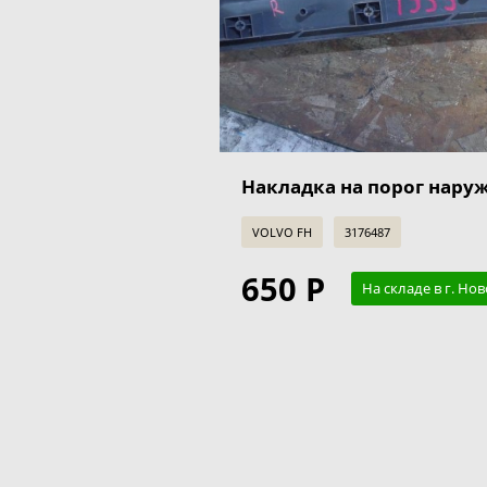
Накладка на порог наруж
VOLVO FH
3176487
650 Р
На складе в г. Но