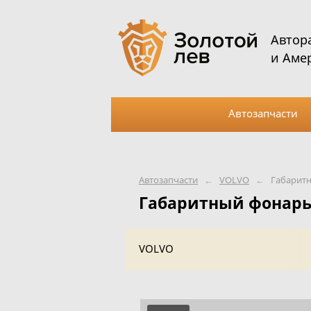
Автор
и Аме
Автозапчасти
Автозапчасти
←
VOLVO
←
Габарит
Габаритный фонарь
VOLVO