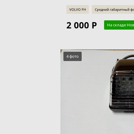
VOLVO FH
Средний габаритный ф
2 000 Р
На складе Но
4 фото