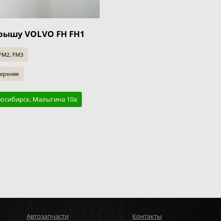
рышу VOLVO FH FH1
 FM2, FM3
верхняя
восибирск, Малыгина 10а
Автозапчасти
Контакты