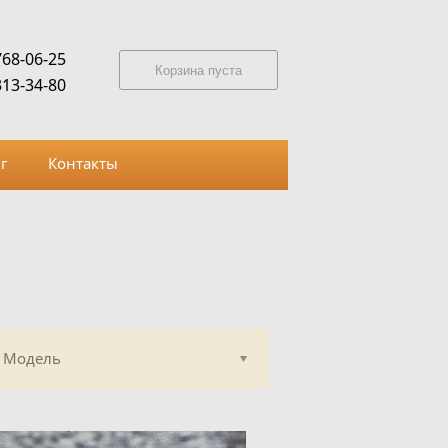
768-06-25
Корзина пуста
313-34-80
г
Контакты
Модель