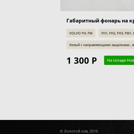
Габаритный фонарь на к
VOLVO FH, FM
FH1, FH2, FH3, FM1,
белый с направляющими защелками , 
1 300 Р
На складе Но
© Золотой лев, 2016