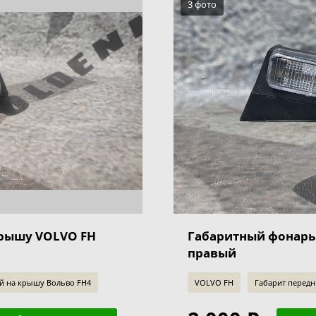
3 фото
крышу VOLVO FH
Габаритный фонарь
правый
й на крышу Вольво FH4
VOLVO FH
Габарит перед