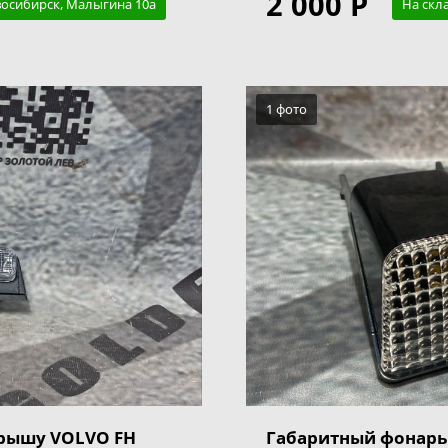
2 000 Р
восибирск, Малыгина 10а
На скл
1 фото
крышу VOLVO FH
Габаритный фонарь