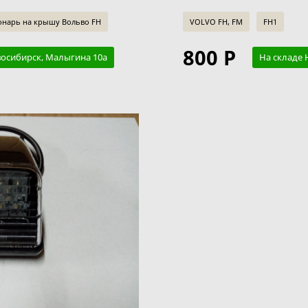
онарь на крышу Вольво FH
VOLVO FH, FM
FH1
800 Р
восибирск, Малыгина 10а
На складе 