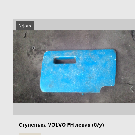
3 фото
Ступенька VOLVO FH левая (б/у)