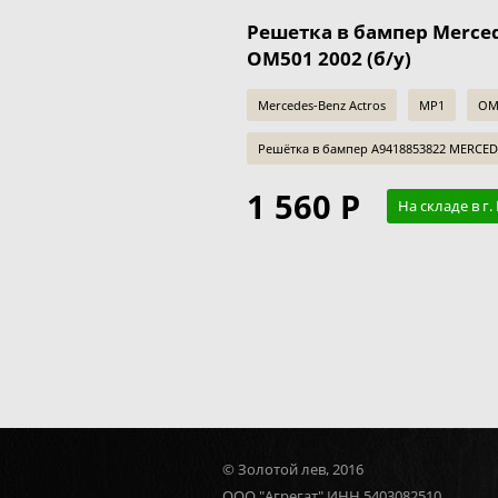
Решетка в бампер Merced
OM501 2002 (б/у)
Mercedes-Benz Actros
MP1
OM
Решётка в бампер А9418853822 MERCE
1 560 Р
На складе в г
© Золотой лев, 2016
ООО "Агрегат" ИНН 5403082510