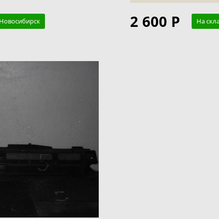
2 600 Р
. Новосибирск
На скл