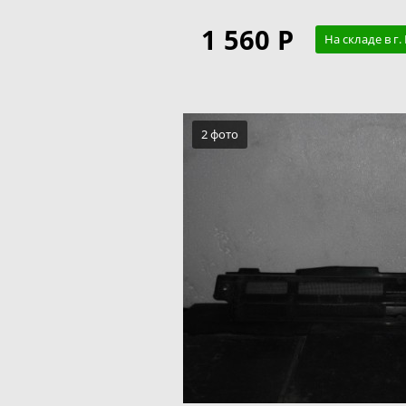
1 560 Р
На складе в г
2 фото