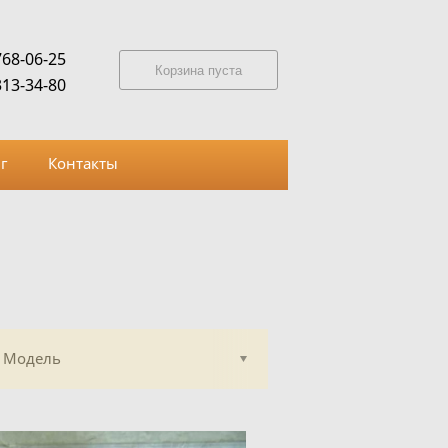
768-06-25
Корзина пуста
313-34-80
г
Контакты
Модель