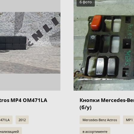
6 фото
ctros MP4 OM471LA
Кнопки Mercedes-Be
(б/у)
471LA
2012
Mercedes-Benz Actros
MP1
гнализацией
в ассортименте