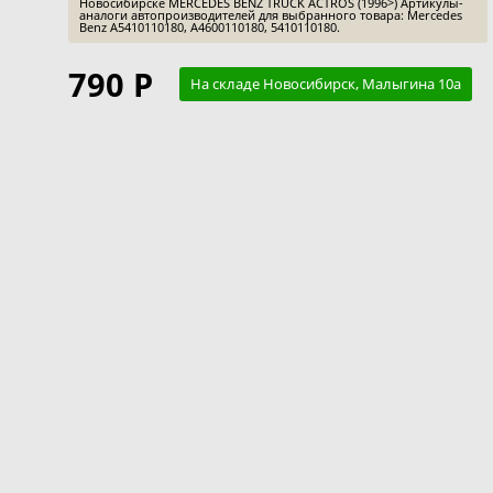
Новосибирске MERCEDES BENZ TRUCK ACTROS (1996>) Артикулы-
аналоги автопроизводителей для выбранного товара: Mercedes
Benz A5410110180, A4600110180, 5410110180.
790 Р
На складе Новосибирск, Малыгина 10а