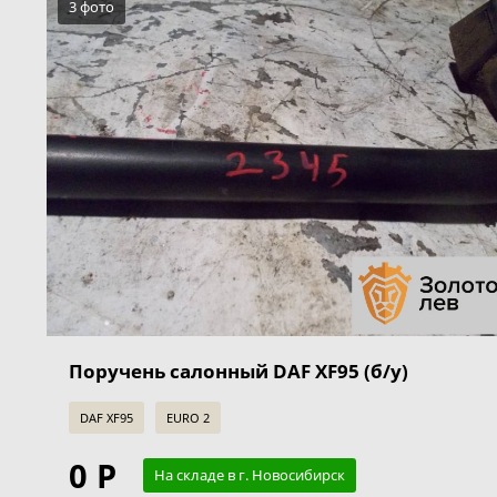
3 фото
Поручень салонный DAF XF95 (б/у)
DAF XF95
EURO 2
0 Р
На складе в г. Новосибирск