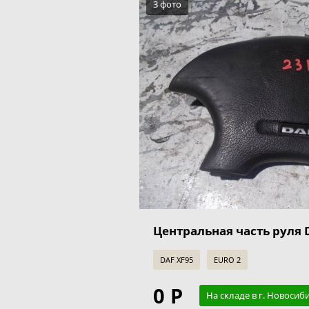
3 фото
Центральная часть руля D
DAF XF95
EURO 2
0 Р
На складе в г. Новосиб