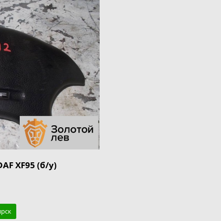
AF XF95 (б/у)
ирск