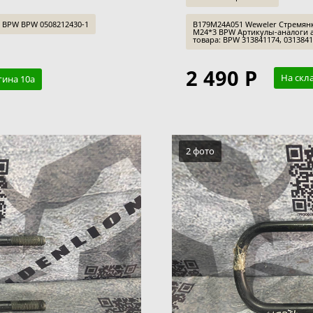
BPW BPW 0508212430-1
B179M24A051 Weweler Стремян
M24*3 BPW Артикулы-аналоги 
товара: BPW 313841174, 03138411
2 490 Р
На скл
гина 10а
2 фото