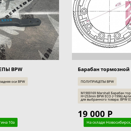
ЕПЫ BPW
Барабан тормозно
задняя оси BPW
ПОЛУПРИЦЕПЫ BPW
M1900169 Marshall Барабан то
H=253mm BPW ECO (>1996) Арт
для выбранного товара: BPW 03.1
19 000 Р
гина 10а
На складе Новосибирск