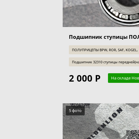
Подшипник ступицы П
ПОЛУПРИЦЕПЫ BPW, ROR, SAF, KOGEL,
Пoдшипник 32310 cтупицы пeреднeй(н
2 000 Р
На складе Но
5 фото