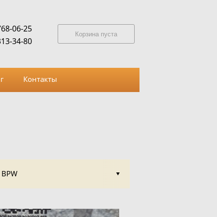
768-06-25
Корзина пуста
313-34-80
г
Контакты
BPW