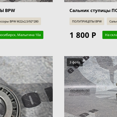
ПЫ BPW
Сальник ступицы 
ессоры BPW M22x2,5/92*280
ПОЛУПРИЦЕПЫ BPW
Саль
1 800 Р
восибирск, Малыгина 10а
На скл
3 фото