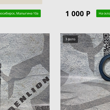
1 000 Р
восибирск, Малыгина 10а
На скл
3 фото