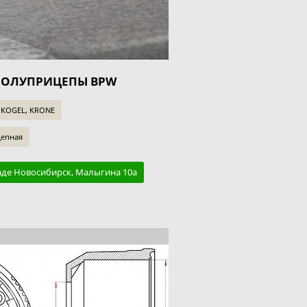
 ПОЛУПРИЦЕПЫ BPW
 KOGEL, KRONE
цепная
аде Новосибирск, Малыгина 10а