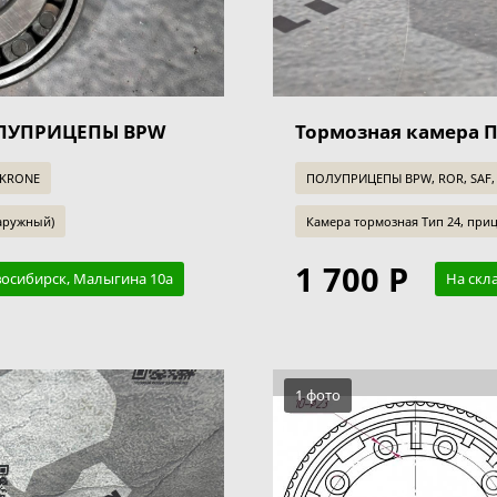
ОЛУПРИЦЕПЫ BPW
Тормозная камера
 KRONE
ПОЛУПРИЦЕПЫ BPW, ROR, SAF,
аpужный)
Камера тормозная Тип 24, при
1 700 Р
восибирск, Малыгина 10а
На скл
1 фото