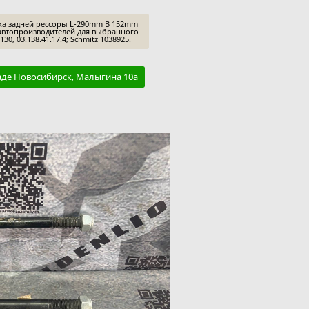
ка задней рессоры L-290mm B 152mm
автопроизводителей для выбранного
30, 03.138.41.17.4; Schmitz 1038925.
аде Новосибирск, Малыгина 10а