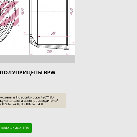
й ПОЛУПРИЦЕПЫ BPW
рмозной в Новосибирске 420*180
икулы-аналоги автопроизводителей
09.67.74.0, 03.106.67.54.0.
, Малыгина 10а