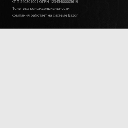
КПП 540301001 ОГРН 12345400005619
Политика конфиденциальности
Компания работает на системе Bazon