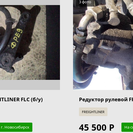
3 фото
TLINER FLC (б/у)
Редуктор рулевой F
FREIGHTLINER
45 500 Р
 г. Новосибирск
На с