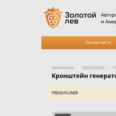
Автор
и Аме
Автозапчасти
Автозапчасти
←
FREIGHTLINER
←
К
Кронштейн генерато
FREIGHTLINER