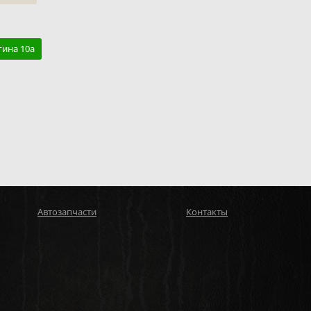
гина 10а
Автозапчасти
Контакты