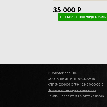
35 000 Р
На складе Новосибирск, Малы
© Золотой лев, 2016
ООО "Агрегат" ИНН 5403082510
КПП 540301001 ОГРН 12345400005619
Политика конфиденциальности
Компания работает на системе Bazon