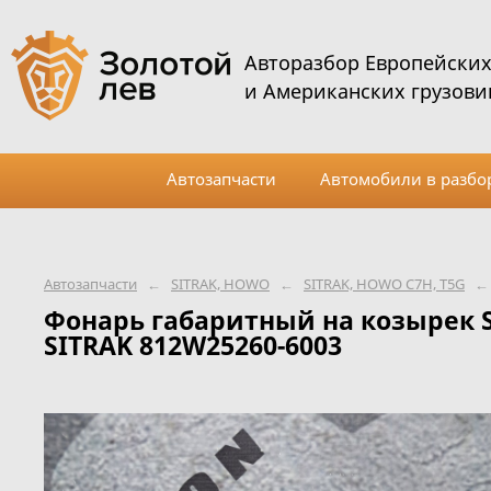
Авторазбор Европейски
и Американских грузови
Автозапчасти
Автомобили в разбо
Автозапчасти
←
SITRAK, HOWO
←
SITRAK, HOWO C7H, T5G
←
Фонарь габаритный на козырек S
SITRAK 812W25260-6003