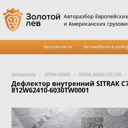
Авторазбор Европейски
и Американских грузови
Автозапчасти
Автомобили в разбо
Автозапчасти
←
SITRAK, HOWO
←
SITRAK, HOWO C7H, T5G
←
Дефлектор внутренний SITRAK C7
812W62410-6030TW0001