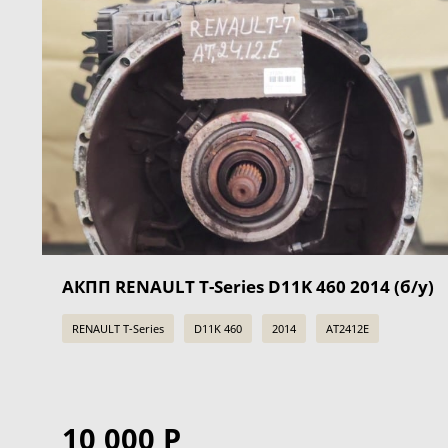
АКПП RENAULT T-Series D11K 460 2014 (б/у)
RENAULT T-Series
D11K 460
2014
AT2412E
10 000 Р