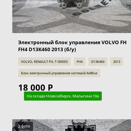
Электронный блок управления VOLVO FH
FH4 D13K460 2013 (б/у)
VOLVO, RENAULT FH, T-SERIES
FH4
D13K460
2013
Блок электронный управления системой AdBlue
18 000 Р
На складе Новосибирск, Малыгина 10а
2 фото