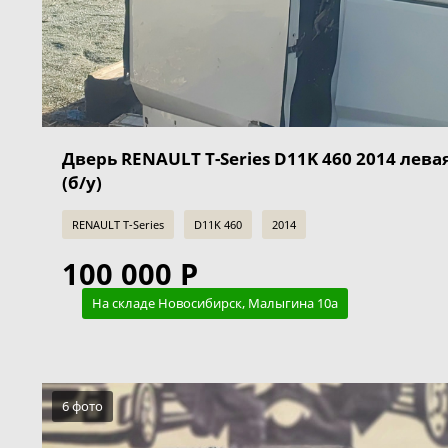
Дверь RENAULT T-Series D11K 460 2014 лева
(б/у)
RENAULT T-Series
D11K 460
2014
100 000 Р
На складе Новосибирск, Малыгина 10а
6 фото