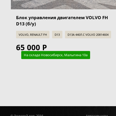
Блок управления двигателем VOLVO FH
D13 (б/у)
VOLVO, RENAULT FH
D13
D13A 440Л.С VOLVO 20814604
65 000 Р
На складе Новосибирск, Малыгина 10а
© Золотой лев, 2016
Автозапчасти